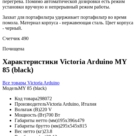
перегрева. Помимо автоматической дозировки есть режим
установки вручную и непрерывный режим работы.
Захват для портафильтра удерживает портафильтр во время
помола. Материал корпуса - нержавеющая сталь. Цвет корпуса
- черный.
Счетчик 490
Почищена
Характеристики Victoria Arduino MY
85 (black)
Все товары Victoria Arduino
Модель
MY 85 (black)
Код товара
298072
Производитель
Victoria Arduino, Италия
Вольтаж (В)
220 V
Мощность (Вт)
700 Вт
Габариты нетто (мм)
195x396x479
Габариты брутто (мм)
295x545x815
Вес нетто (кг)
23.8