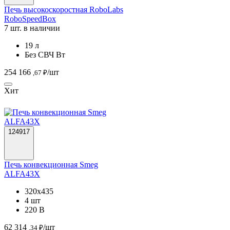
Печь высокоскоростная RoboLabs
RoboSpeedBox
7 шт. в наличии
19 л
Без СВЧ Вт
254 166
/шт
,67 ₽
Хит
124917
Печь конвекционная Smeg
ALFA43X
320х435
4 шт
220 В
62 314
/шт
,34 ₽