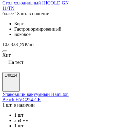
Стол холодильный HICOLD GN
11/TN
более 18 шт. в наличии
Борт
Гастронормированный
Боковое
103 333
/шт
,23 ₽
Хит
На тест
140114
Упаковщик вакуумный Hamilton
Beach HVC254-CE
1 шт. в наличии
1 шт
254 мм
1 шт