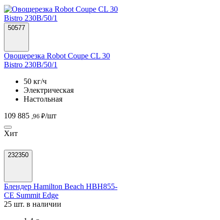
50577
Овощерезка Robot Coupe CL 30
Bistro 230B/50/1
50 кг/ч
Электрическая
Настольная
109 885
/шт
,96 ₽
Хит
232350
Блендер Hamilton Beach HBH855-
CE Summit Edge
25 шт. в наличии