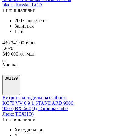
black+Russian LCD
1 шт. в наличии
200 чашек/день
Заливная
1 шт
436 341,00 ₽/шт
-20%
349 000
/шт
,00 ₽
Уценка
301129
Витрина холодильная Carboma
KC70 VV 0,9-1 STANDARD 9006-
9005 (ВХСв-0,9д Carboma Сube
Люкс ТЕХНО)
1 шт. в наличии
Холодильная
4