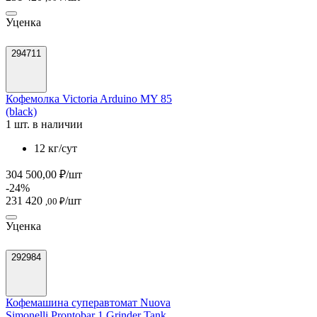
Уценка
294711
Кофемолка Victoria Arduino MY 85
(black)
1 шт. в наличии
12 кг/сут
304 500,00 ₽/шт
-24%
231 420
/шт
,00 ₽
Уценка
292984
Кофемашина суперавтомат Nuova
Simonelli Prontobar 1 Grinder Tank