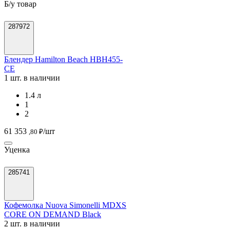
Б/у товар
287972
Блендер Hamilton Beach HBH455-
CE
1 шт. в наличии
1.4 л
1
2
61 353
/шт
,80 ₽
Уценка
285741
Кофемолка Nuova Simonelli MDXS
CORE ON DEMAND Black
2 шт. в наличии