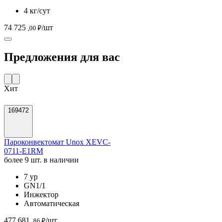
4 кг/сут
74 725
/шт
,00 ₽
Предложения для вас
Хит
169472
Пароконвектомат Unox XEVC-
0711-E1RM
более 9 шт. в наличии
7 ур
GN1/1
Инжектор
Автоматическая
477 681
/шт
,86 ₽