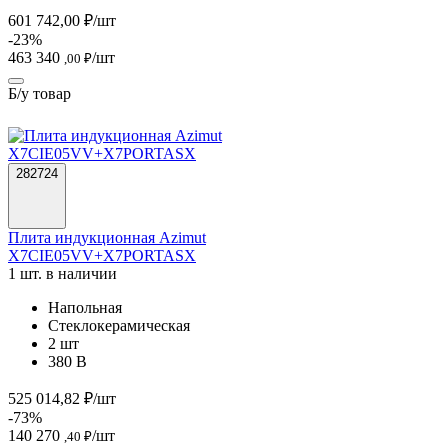
601 742,00 ₽/шт
-23%
463 340
/шт
,00 ₽
Б/у товар
282724
Плита индукционная Azimut
X7CIE05VV+X7PORTASX
1 шт. в наличии
Напольная
Стеклокерамическая
2 шт
380 В
525 014,82 ₽/шт
-73%
140 270
/шт
,40 ₽