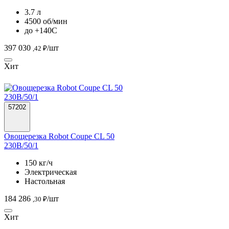
3.7 л
4500 об/мин
до +140С
397 030
/шт
,42 ₽
Хит
57202
Овощерезка Robot Coupe CL 50
230B/50/1
150 кг/ч
Электрическая
Настольная
184 286
/шт
,30 ₽
Хит