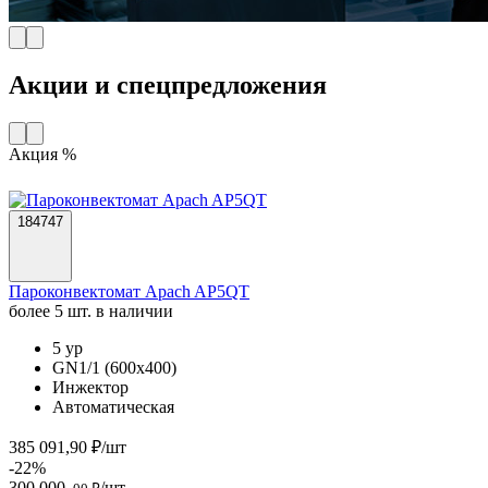
Акции и спецпредложения
Акция %
184747
Пароконвектомат Apach AP5QT
более 5 шт. в наличии
5 ур
GN1/1 (600х400)
Инжектор
Автоматическая
385 091,90 ₽/шт
-22%
300 000
/шт