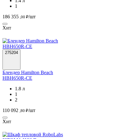
1.4 л
1
186 355
/шт
,00 ₽
Хит
275204
Блендер Hamilton Beach
HBH650R-СЕ
1.8 л
1
2
110 092
/шт
,80 ₽
Хит