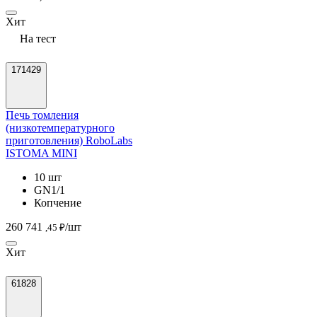
Хит
На тест
171429
Печь томления
(низкотемпературного
приготовления) RoboLabs
ISTOMA MINI
10 шт
GN1/1
Копчение
260 741
/шт
,45 ₽
Хит
61828