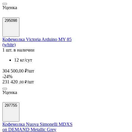
Уценка
295098
Кофемолка Victoria Arduino MY 85
(white)
1 шт. в наличии
12 кг/сут
304 500,00 ₽/шт
-24%
231 420
/шт
,00 ₽
Уценка
297755
Кофемолка Nuova Simonelli MDXS
on DEMAND Metallic Grey