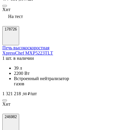
Хит
На тест
178726
Печь высокоскоростная
XpressChef MXP5223TLT
1 шт. в наличии
39 л
2200 Вт
Встроенный нейтрализатор
газов
1 321 218
/шт
,98 ₽
Хит
246982