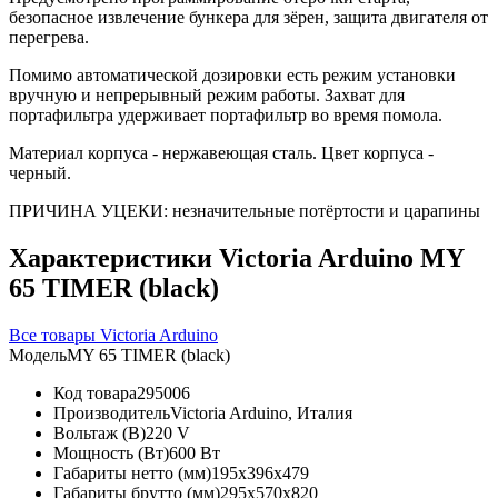
безопасное извлечение бункера для зёрен, защита двигателя от
перегрева.
Помимо автоматической дозировки есть режим установки
вручную и непрерывный режим работы. Захват для
портафильтра удерживает портафильтр во время помола.
Материал корпуса - нержавеющая сталь. Цвет корпуса -
черный.
ПРИЧИНА УЦЕКИ: незначительные потёртости и царапины
Характеристики Victoria Arduino MY
65 TIMER (black)
Все товары Victoria Arduino
Модель
MY 65 TIMER (black)
Код товара
295006
Производитель
Victoria Arduino, Италия
Вольтаж (В)
220 V
Мощность (Вт)
600 Вт
Габариты нетто (мм)
195x396x479
Габариты брутто (мм)
295x570x820