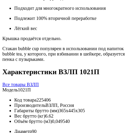
Подходит для многократного использования
Подлежит 100% вторичной переработке
Лёгкий вес
Крышка продаётся отдельно.
Стакан bubble cup популярен в использовании под напиток
bubble tea, у которого, при взбивании в шейкере, образуется
пенка с пузырьками.
Характеристики ВЗЛП 1021П
Все товары ВЗЛП
Модель
1021П
Код товара
225406
Производитель
ВЗЛП, Россия
Габариты брутто (мм)
365x445x305
Вес брутто (кг)
6.62
Объём брутто (м3)
0,049540
Диаметр
90