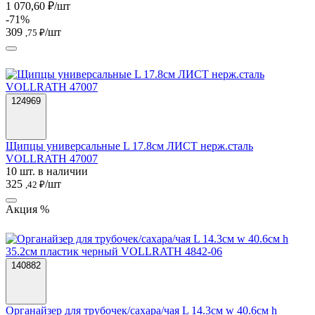
1 070,60 ₽/шт
-71%
309
/шт
,75 ₽
124969
Щипцы универсальные L 17.8см ЛИСТ нерж.сталь
VOLLRATH 47007
10 шт. в наличии
325
/шт
,42 ₽
Акция %
140882
Органайзер для трубочек/сахара/чая L 14.3см w 40.6см h