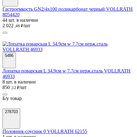
Гастроемкость GN2/4х100 поликарбонат черный VOLLRATH
8054420
44 шт. в наличии
2 022
/шт
,48 ₽
5486
Лопатка поварская L 34.9см w 7.7см нерж.сталь VOLLRATH
46933
8 шт. в наличии
850
/шт
,12 ₽
Б/у товар
278703
Половник-соусник 0 VOLLRATH 62155
1 шт. в наличии