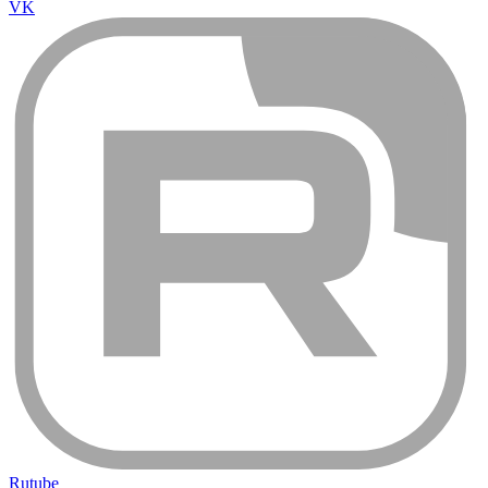
VK
Rutube