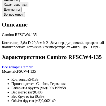
Характеристики
Документы
Вопрос-ответ
Описание
Cambro RFSCW4-135
Контейнер 3,8л D 20,8см h 21,8см с градуировкой, прозрачный
поликарбонат. Устойчив к температуре от -40грС до +99грС
Характеристики Cambro RFSCW4-135
Все товары Cambro
Модель
RFSCW4-135
Код товара
54133
Производитель
Cambro, Германия
Габариты брутто (мм)
190x195x58
Вес нетто (кг)
0.408
Вес брутто (кг)
0.398
Объём брутто (м3)
0,002149