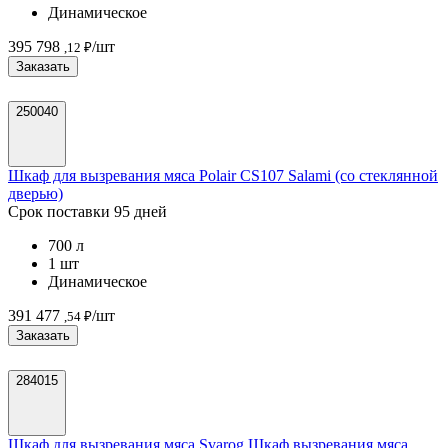
Динамическое
395 798
/шт
,12 ₽
Заказать
250040
Шкаф для вызревания мяса Polair CS107 Salami (со стеклянной
дверью)
Срок поставки 95 дней
700 л
1 шт
Динамическое
391 477
/шт
,54 ₽
Заказать
284015
Шкаф для вызревания мяса Svarog Шкаф вызревания мяса