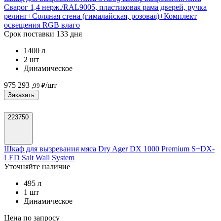
Сварог 1,4 нерж./RAL9005, пластиковая рама дверей, ручка
релинг+Соляная стена (гималайская, розовая)+Комплект
освещения RGB влаго
Срок поставки 133 дня
1400 л
2 шт
Динамическое
975 293
/шт
,99 ₽
Заказать
223750
Шкаф для вызревания мяса Dry Ager DX 1000 Premium S+DX-
LED Salt Wall System
Уточняйте наличие
495 л
1 шт
Динамическое
Цена по запросу