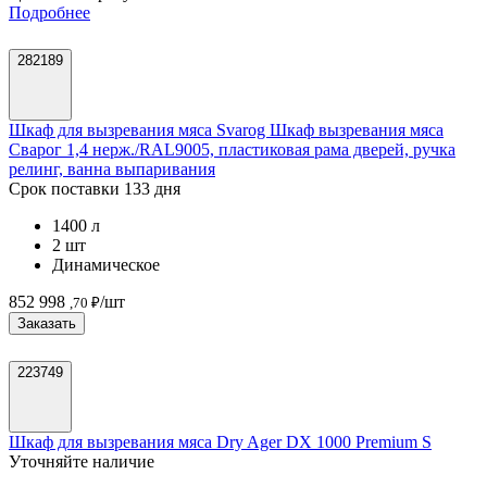
Подробнее
282189
Шкаф для вызревания мяса Svarog Шкаф вызревания мяса
Сварог 1,4 нерж./RAL9005, пластиковая рама дверей, ручка
релинг, ванна выпаривания
Срок поставки 133 дня
1400 л
2 шт
Динамическое
852 998
/шт
,70 ₽
Заказать
223749
Шкаф для вызревания мяса Dry Ager DX 1000 Premium S
Уточняйте наличие