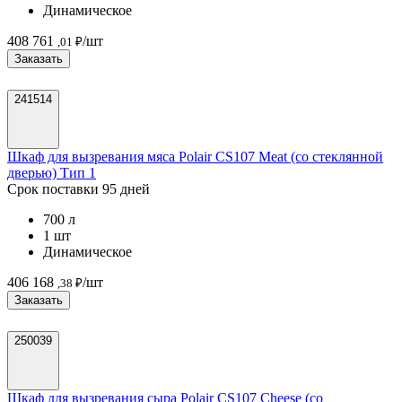
Динамическое
408 761
/шт
,01 ₽
Заказать
241514
Шкаф для вызревания мяса Polair CS107 Meat (со стеклянной
дверью) Тип 1
Срок поставки 95 дней
700 л
1 шт
Динамическое
406 168
/шт
,38 ₽
Заказать
250039
Шкаф для вызревания сыра Polair CS107 Cheese (со