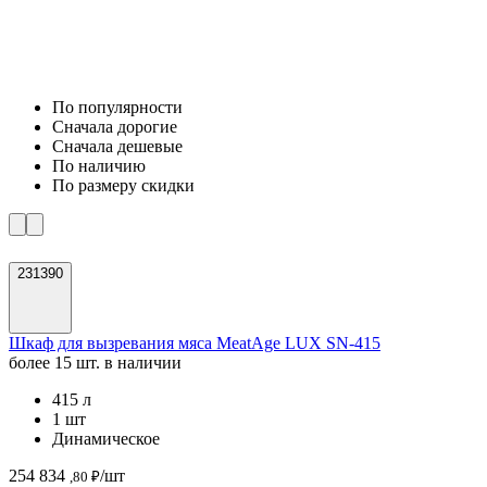
По популярности
Cначала дорогие
Cначала дешевые
По наличию
По размеру скидки
231390
Шкаф для вызревания мяса MeatAge LUX SN-415
более 15 шт. в наличии
415 л
1 шт
Динамическое
254 834
/шт
,80 ₽